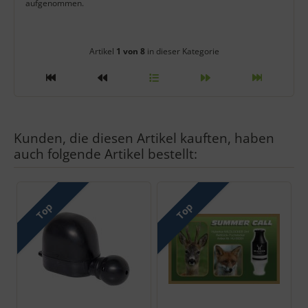
aufgenommen.
Artikelnavigation innerhalb diese
Artikel
1 von 8
in dieser Kategorie
Kunden, die diesen Artikel kauften, haben
auch folgende Artikel bestellt:
Es folgt ein Produktslider - navigieren Sie mit der Tab-Taste zu 
Top
Top