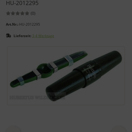
HU-2012295
Bewertungen:
Bewertungen
(0
)
Art.Nr.:
HU-2012295
Lieferzeit:
3-4 Werktage
Wenn mehr als ein Produktbild exitiert, können Sie die "Zurück