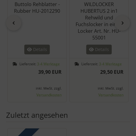
Buttolo Rehblatter -
WILDLOCKER
Rubber HU-2012290
HUBERTUS 2 in1
Rehwild und
zurück
vor
Fuchslocker in einen
Locker Art. Nr. HU-
55001
Details
Details
Lieferzeit:
3-4 Werktage
Lieferzeit:
3-4 Werktage
39,90 EUR
29,50 EUR
zzgl.
zzgl.
inkl. MwSt.
inkl. MwSt.
Versandkosten
Versandkosten
Zuletzt angesehen
Es folgt ein Produktslider - navigieren Sie mit der Tab-Taste zu 