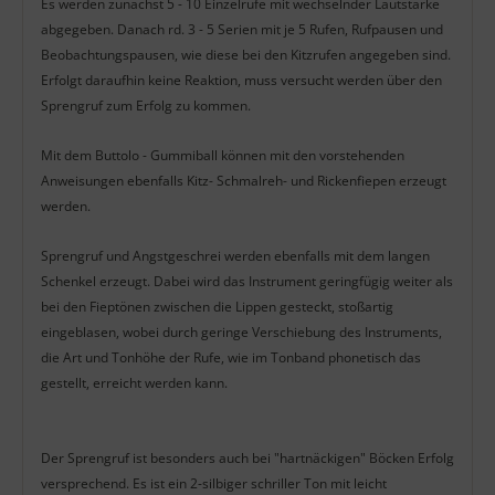
Es werden zunächst 5 - 10 Einzelrufe mit wechselnder Lautstärke
abgegeben. Danach rd. 3 - 5 Serien mit je 5 Rufen, Rufpausen und
Beobachtungspausen, wie diese bei den Kitzrufen angegeben sind.
Erfolgt daraufhin keine Reaktion, muss versucht werden über den
Sprengruf zum Erfolg zu kommen.
Mit dem Buttolo - Gummiball können mit den vorstehenden
Anweisungen ebenfalls Kitz- Schmalreh- und Rickenfiepen erzeugt
werden.
Sprengruf und Angstgeschrei werden ebenfalls mit dem langen
Schenkel erzeugt. Dabei wird das Instrument geringfügig weiter als
bei den Fieptönen zwischen die Lippen gesteckt, stoßartig
eingeblasen, wobei durch geringe Verschiebung des Instruments,
die Art und Tonhöhe der Rufe, wie im Tonband phonetisch das
gestellt, erreicht werden kann.
Der Sprengruf ist besonders auch bei "hartnäckigen" Böcken Erfolg
versprechend. Es ist ein 2-silbiger schriller Ton mit leicht