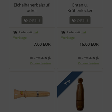
Eichelhäherbalzrufl
Enten u.
ocker
Krähenlocker
Details
Details
Lieferzeit:
3-4
Lieferzeit:
3-4
Werktage
Werktage
7,00 EUR
16,00 EUR
zzgl.
zzgl.
inkl. MwSt.
inkl. MwSt.
Versandkosten
Versandkosten
Top