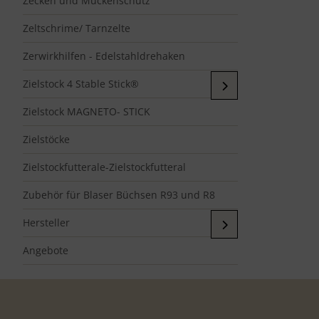
Zecken und Mückenschutz
Zeltschrime/ Tarnzelte
Zerwirkhilfen - Edelstahldrehaken
Zielstock 4 Stable Stick®
Zielstock MAGNETO- STICK
Zielstöcke
Zielstockfutterale-Zielstockfutteral
Zubehör für Blaser Büchsen R93 und R8
Hersteller
Angebote