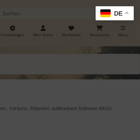
DE
Suchen
Einstellungen
Mein Konto
Merkzettel
Warenkorb
Menü
ren , Cordura ; Polyester, aufblasbare Sizkissen WEGU