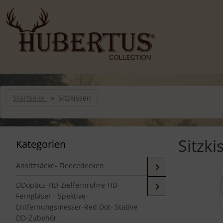
Sprungnavigation
Springe zur Navigation
Springe zum Inhalt
Springe zum Login-Button
Springe zum Button für Einstellungen
Springe zu den allgemeinen Informationen
Startseite
Sitzkissen
Sitzki
Kategorien
Ansitzsäcke- Fleecedecken
DDoptics-HD-Zielfernrohre-HD-
Ferngläser - Spektive-
Entfernungsmesser-Red Dot- Stative
DD-Zubehör