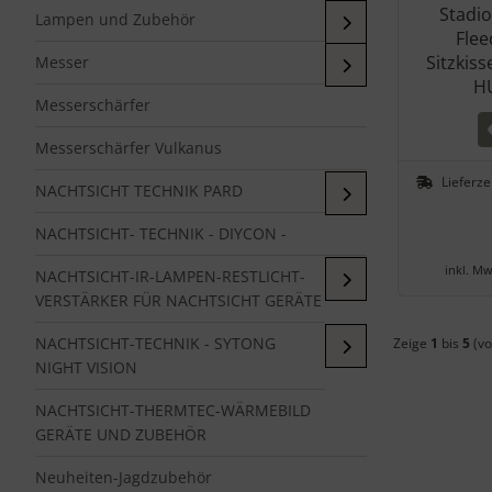
Stadio
Lampen und Zubehör
Flee
Sitzkiss
Messer
H
Messerschärfer
Messerschärfer Vulkanus
Lieferze
NACHTSICHT TECHNIK PARD
NACHTSICHT- TECHNIK - DIYCON -
inkl. Mw
NACHTSICHT-IR-LAMPEN-RESTLICHT-
VERSTÄRKER FÜR NACHTSICHT GERÄTE
NACHTSICHT-TECHNIK - SYTONG
Zeige
1
bis
5
(vo
NIGHT VISION
NACHTSICHT-THERMTEC-WÄRMEBILD
GERÄTE UND ZUBEHÖR
Neuheiten-Jagdzubehör