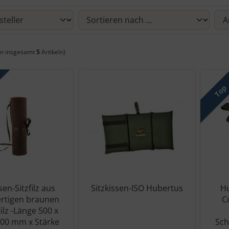
 Sie die nachfolgenden Artikel umsortieren und zwischen einer Box
n insgesamt
5
Artikeln)
Top
sen-Sitzfilz aus
Sitzkissen-ISO Hubertus
Hu
rtigen braunen
C
ilz -Länge 500 x
400 mm x Stärke
Sch