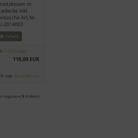
nsitzkissen m.
cedecke inkl.
entasche Art.Nr.
U-2014003
Details
it:
3-4 Werktage
110,00 EUR
zzgl.
Versandkosten
St.
n insgesamt
5
Artikeln)