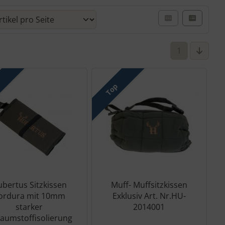
- oder Listenansicht wählen.
1
Top
bertus Sitzkissen
Muff- Muffsitzkissen
ordura mit 10mm
Exklusiv Art. Nr.HU-
starker
2014001
aumstoffisolierung