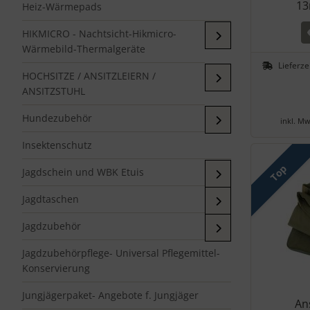
13
Heiz-Wärmepads
HIKMICRO - Nachtsicht-Hikmicro-
Wärmebild-Thermalgeräte
Lieferze
HOCHSITZE / ANSITZLEIERN /
ANSITZSTUHL
Hundezubehör
inkl. Mw
Insektenschutz
Top
Jagdschein und WBK Etuis
Jagdtaschen
Jagdzubehör
Jagdzubehörpflege- Universal Pflegemittel-
Konservierung
Jungjägerpaket- Angebote f. Jungjäger
Ans