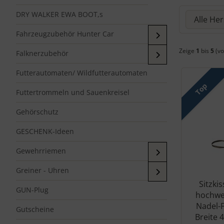
Hier können
DRY WALKER EWA BOOT,s
Fahrzeugzubehör Hunter Car
Zeige
1
bis
5
(vo
Falknerzubehör
Futterautomaten/ Wildfutterautomaten
Top
Futtertrommeln und Sauenkreisel
Gehörschutz
GESCHENK-Ideen
Gewehrriemen
Greiner - Uhren
Sitzkis
GUN-Plug
hochwe
Nadel-F
Gutscheine
Breite 