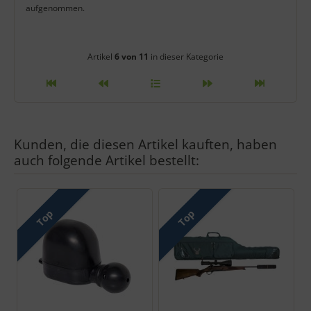
aufgenommen.
Artikelnavigation innerhalb diese
Artikel
6 von 11
in dieser Kategorie
Kunden, die diesen Artikel kauften, haben
auch folgende Artikel bestellt:
Es folgt ein Produktslider - navigieren Sie mit der Tab-Taste zu 
Top
Top