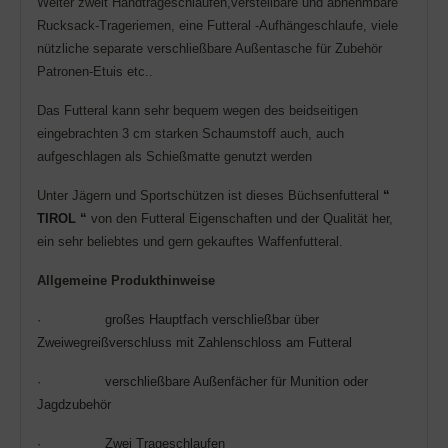
Weiter zweit Handtrageschlaufen,verstellbare und abnehmbare
Rucksack-Trageriemen, eine Futteral -Aufhängeschlaufe, viele
nützliche separate verschließbare Außentasche für Zubehör
Patronen-Etuis etc..
Das Futteral kann sehr bequem wegen des beidseitigen
eingebrachten 3 cm starken Schaumstoff auch, auch
aufgeschlagen als Schießmatte genutzt werden
Unter Jägern und Sportschützen ist dieses Büchsenfutteral
“
TIROL “
von den Futteral Eigenschaften und der Qualität her,
ein sehr beliebtes und gern gekauftes Waffenfutteral.
Allgemeine Produkthinweise
·
großes Hauptfach verschließbar über
Zweiwegreißverschluss
mit Zahlenschloss am Futteral
·
verschließbare Außenf
ä
ch
er
für Munition oder
Jagdzubehör
·
Zwei Trageschlaufen