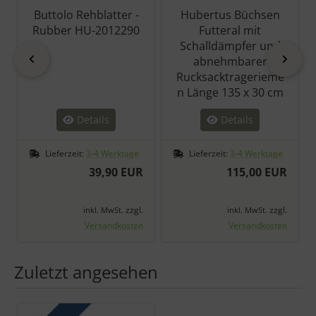
Buttolo Rehblatter -
Hubertus Büchsen
Rubber HU-2012290
Futteral mit
Schalldämpfer und
zurück
vor
abnehmbarer
Rucksacktragerieme
n Länge 135 x 30 cm
Details
Details
Lieferzeit:
3-4 Werktage
Lieferzeit:
3-4 Werktage
39,90 EUR
115,00 EUR
zzgl.
zzgl.
inkl. MwSt.
inkl. MwSt.
Versandkosten
Versandkosten
Zuletzt angesehen
Es folgt ein Produktslider - navigieren Sie mit der Tab-Taste zu 