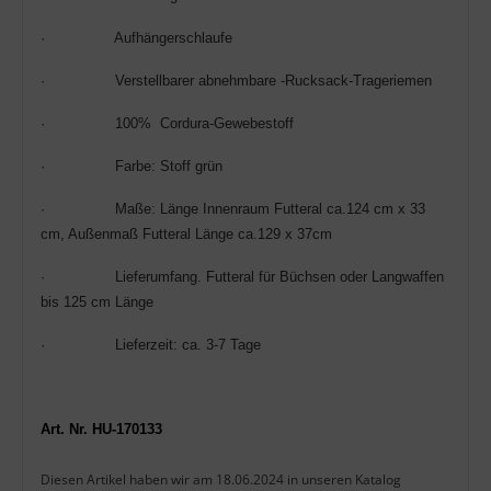
·
Aufhängerschlaufe
·
Verstellbarer
abnehmbare -
Rucksack-
Trageriemen
·
100% Cordura-
G
ewebestoff
·
Farbe: Stoff grün
·
Maße: Länge
Innenraum Futteral
ca.1
24
cm x 3
3
cm,
Außenmaß Futteral Länge ca.129 x 37cm
·
Lieferumfang.
Futteral für Büchsen oder Langwaffen
bis 125 cm
Länge
·
Lieferzeit: ca. 3-7 Tage
Art. Nr. HU-170133
Diesen Artikel haben wir am 18.06.2024 in unseren Katalog