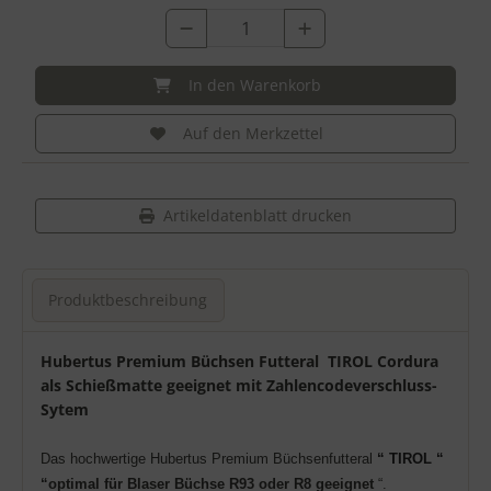
In den Warenkorb
Auf den Merkzettel
Artikeldatenblatt drucken
Produktbeschreibung
Produktbeschreibung
Hubertus Premium Büchsen Futteral TIROL Cordura
als Schießmatte geeignet mit Zahlencodeverschluss-
Sytem
Das hochwertige Hubertus Premium Büchsenfutteral
“ TIROL “
“
optimal für
Blaser Büchse R93 oder R8 geeignet
“.