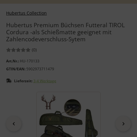
Hubertus Collection
Hubertus Premium Büchsen Futteral TIROL
Cordura -als Schießmatte geeignet mit
Zahlencodeverschluss-Sytem
Bewertungen:
Bewertungen
(0
)
Art.Nr.:
HU-170133
GTIN/EAN:
5902973711479
Lieferzeit:
3-4 Werktage
Wenn mehr als ein Produktbild exitiert, können Sie die "Zurück
zurück
vor