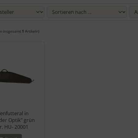
 Sie die nachfolgenden Artikel umsortieren und zwischen einer Box
n insgesamt
1
Artikeln)
enfutteral in
der Optik" grün
r. HU- 20001