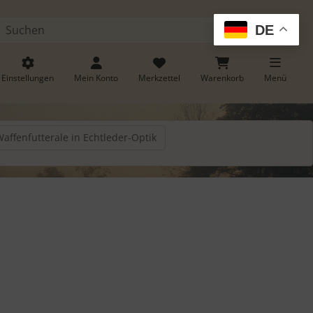
DE
Suchen
Einstellungen
Mein Konto
Merkzettel
Warenkorb
Menü
affenfutterale in Echtleder-Optik