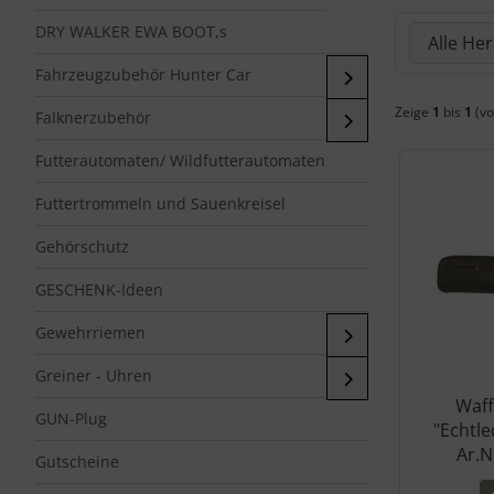
Hier können
DRY WALKER EWA BOOT,s
Fahrzeugzubehör Hunter Car
Zeige
1
bis
1
(vo
Falknerzubehör
Futterautomaten/ Wildfutterautomaten
Futtertrommeln und Sauenkreisel
Gehörschutz
GESCHENK-Ideen
Gewehrriemen
Greiner - Uhren
Waff
GUN-Plug
"Echtle
Ar.N
Gutscheine