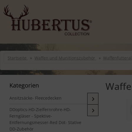
Sprungnavigation
Springe zur Navigation
Springe zum Inhalt
Springe zum Login-Button
Springe zum Button für Einstellungen
Springe zu den allgemeinen Informationen
Startseite
Waffen und Munitionszubehör
Waffenfutteral
Waffe
Kategorien
Ansitzsäcke- Fleecedecken
DDoptics-HD-Zielfernrohre-HD-
Ferngläser - Spektive-
Entfernungsmesser-Red Dot- Stative
DD-Zubehör