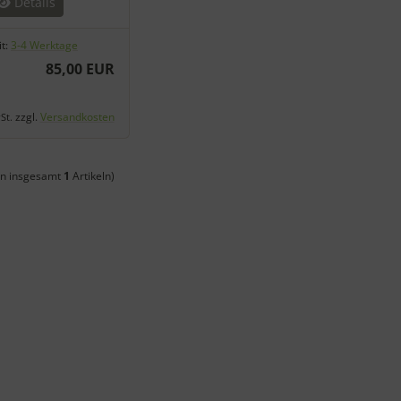
Details
it:
3-4 Werktage
85,00 EUR
zzgl.
Versandkosten
St.
n insgesamt
1
Artikeln)