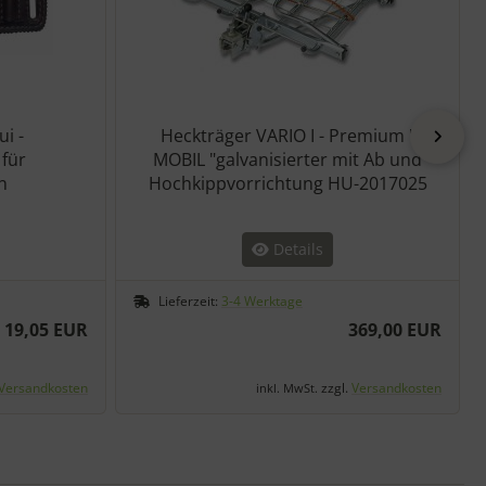
i -
Heckträger VARIO I - Premium "
vor
für
MOBIL "galvanisierter mit Ab und
n
Hochkippvorrichtung HU-2017025
Details
Lieferzeit:
3-4 Werktage
19,05 EUR
369,00 EUR
Versandkosten
zzgl.
Versandkosten
inkl. MwSt.