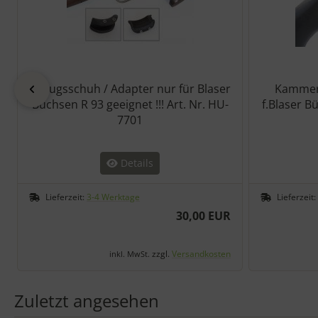
Abzugsschuh / Adapter nur für Blaser
Kammers
zurück
Büchsen R 93 geeignet !!! Art. Nr. HU-
f.Blaser 
7701
Details
Lieferzeit:
3-4 Werktage
Lieferzeit:
30,00 EUR
zzgl.
Versandkosten
inkl. MwSt.
Zuletzt angesehen