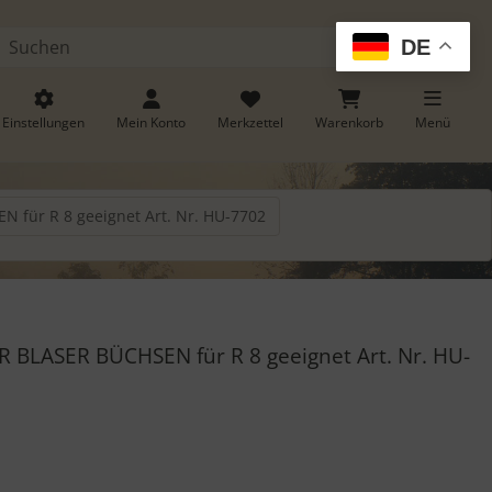
DE
Suchen
Einstellungen
Mein Konto
Merkzettel
Warenkorb
Menü
für R 8 geeignet Art. Nr. HU-7702
. Zum Vergrößern klicken Sie auf das Bild.
BLASER BÜCHSEN für R 8 geeignet Art. Nr. HU-