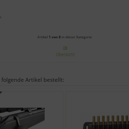
n.
Artikelnavigation innerhalb diese
Artikel
1 von 8
in dieser Kategorie
Übersicht
folgende Artikel bestellt:
den einzelnen Artikeln.