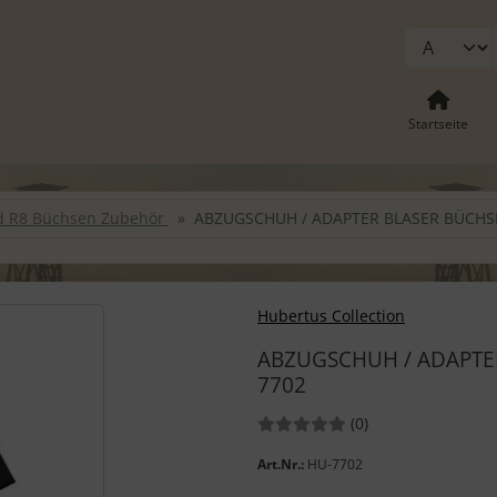
Startseite
nd R8 Büchsen Zubehör
ABZUGSCHUH / ADAPTER BLASER BÜCHSEN 
-" und "Vor-Button" nutzen, um zwischen den Bildern zu navigieren
Hubertus Collection
ABZUGSCHUH / ADAPTER 
7702
Bewertungen:
Bewertungen
(0
)
Art.Nr.:
HU-7702