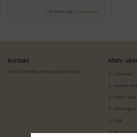
zzgl.
Versandkosten
inkl. MwSt.
Kontakt
Mehr über.
E-Mail: info@hubertus-collection.de
Lieferzeit
Muster-Wid
Liefer- und
Zahlungsar
AGB
Widerrufsr