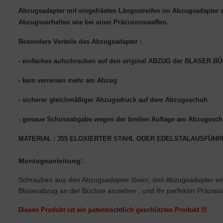
Abzugsadapter mit eingefrästen Längsstreifen im Abzugsadapter s
Abzugsverhalten wie bei einer Präzisionswaffen.
Besondere Vorteile des Abzugsadapter :
- einfaches aufschrauben auf den original ABZUG der BLASER B
- kein verreisen mehr am Abzug
- sicherer gleichmäßiger Abzugsdruck auf dem Abzugsschuh
- genaue Schussabgabe wegen der breiten Auflage am Abzugssc
MATERIAL : 355 ELOXIERTER STAHL ODER EDELSTALAUSFÜHRUNG 
Montageanleitung:
Schrauben aus den Abzugsadapter lösen, den Abzugsadapter einfa
Blaserabzug an der Büchse anziehen , und Ihr perfekter Präzision
Dieses Produkt ist ein patentrechtlich geschütztes Produkt !!!