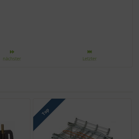
r Kategorie
nächster
Letzter
Top