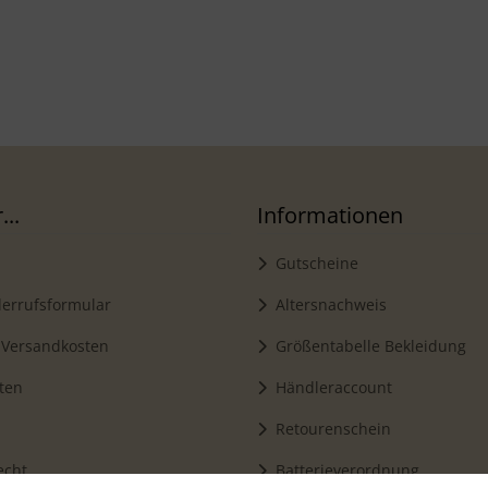
..
Informationen
Gutscheine
errufsformular
Altersnachweis
 Versandkosten
Größentabelle Bekleidung
ten
Händleraccount
Retourenschein
echt
Batterieverordnung