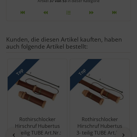
Artikelnavigation innerhalb diese
Artikel
37 von 53
in dieser Kategorie
Kunden, die diesen Artikel kauften, haben
auch folgende Artikel bestellt:
Es folgt ein Produktslider - navigieren Sie mit der Tab-Taste zu 
Top
Top
Rothirschlocker
Rothirschlocker
Hirschruf Hubertus
Hirschruf Hubertus
2- teilig TUBE Art.Nr.:
3- teilig TUBE Art.Nr.
zurück
vor