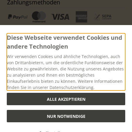
Zahlungsmethoden
Diese Webseite verwendet Cookies und
andere Technologien
Versand
Wir verwenden Cookies und ähnliche Technologien, auch
von Drittanbietern, um die ordentliche Funktionsweise der
Website zu gewährleisten, die Nutzung unseres Angebotes
zu analysieren und Ihnen ein bestmögliches
Einkaufserlebnis bieten zu können. Weitere Informationen
finden Sie in unserer Datenschutzerklärung.
Versandkostenfreie Lieferung innerhalb Deutschlands ab
einem Warenwert von 500,00 Euro
ALLE AKZEPTIEREN
NUR NOTWENDIGE
Alle Preise inkl. gesetzl. MwSt. zzgl.
Versandkosten
. Die durchgestrichenen
Preise entsprechen dem bisherigen Preis bei Hubertus-Collection -
Onlineshop mit Jagdzubehör und praktischer Jagd-Outdoorbekleidung.