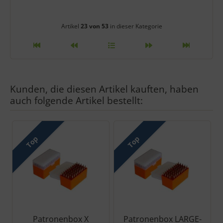
Artikelnavigation innerhalb diese
Artikel
23 von 53
in dieser Kategorie
Kunden, die diesen Artikel kauften, haben
auch folgende Artikel bestellt:
Es folgt ein Produktslider - navigieren Sie mit der Tab-Taste zu 
Top
Top
Patronenbox X
Patronenbox LARGE-