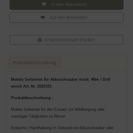
In den Warenkorb
Auf den Merkzettel
Artikeldatenblatt drucken
Produktbeschreibung
Produktbeschreibung
Mobile
Seilwinde
für
Akkuschrauber mind. 4Nm /
Drill
winch Art. Nr. 2020101
Produktbeschreibung :
Mobile Seilwinde für den Einsatz zur Wildbergung oder
sonstigen Tätigkeiten im Revier
Einfache / Handhabung im Verbund mit Akkuschrauber oder