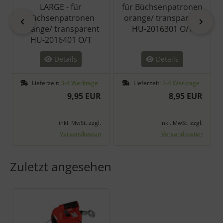
LARGE - für
für Büchsenpatronen
Büchsenpatronen
orange/ transparent
zurück
vor
orange/ transparent
HU-2016301 O/T
HU-2016401 O/T
Details
Details
Lieferzeit:
3-4 Werktage
Lieferzeit:
3-4 Werktage
9,95 EUR
8,95 EUR
zzgl.
zzgl.
inkl. MwSt.
inkl. MwSt.
Versandkosten
Versandkosten
Zuletzt angesehen
Es folgt ein Produktslider - navigieren Sie mit der Tab-Taste zu 