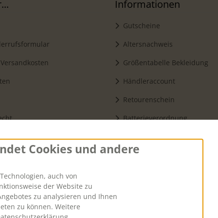
..
Informationen
Gutscheine
errufsformular
Altersnachweis
 Versandkosten
Größentabelle Bekleidung
ten
Händleraccount
Retourenschein
echt
Batterieverordnung
zerklärung
ndet Cookies und andere
Vertrag widerruf
Technologien, auch von
unktionsweise der Website zu
tellungen
Angebotes zu analysieren und Ihnen
ieten zu können. Weitere
Datenschutzerklärung.