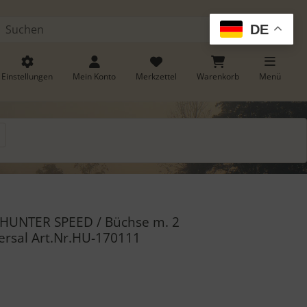
DE
Suchen
Einstellungen
Mein Konto
Merkzettel
Warenkorb
Menü
. Zum Vergrößern klicken Sie auf das Bild.
HUNTER SPEED / Büchse m. 2
ersal Art.Nr.HU-170111