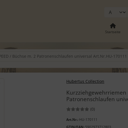
Startseite
ED / Büchse m. 2 Patronenschlaufen universal Art.Nr.HU-170111
-" und "Vor-Button" nutzen, um zwischen den Bildern zu navigieren
Hubertus Collection
Kurzziehgewehrriemen 
Patronenschlaufen univ
Bewertungen:
Bewertungen
(0
)
Art.Nr.:
HU-170111
GTIN/EAN:
5902973712803