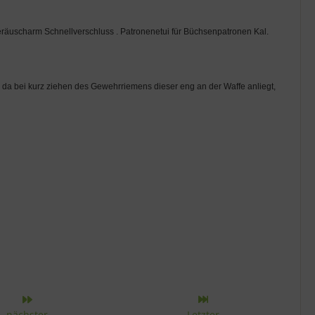
eräuscharm Schnellverschluss . Patronenetui für Büchsenpatronen Kal.
, da bei kurz ziehen des Gewehrriemens dieser eng an der Waffe anliegt,
r Kategorie
nächster
Letzter