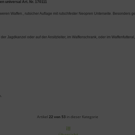
en universal Art. Nr. 170111
ren Waffen., rutsicher Auflage mit rutschfester Neopren Unterseite. Besonders g
er Jagdkanzel oder auf der Ansitzleiter, im Waffenschrank, oder im Waffenfutteral
n.
Artikelnavigation innerhalb diese
Artikel
22 von 53
in dieser Kategorie
Übersicht