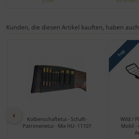
Kunden, die diesen Artikel kauften, haben auch 
Es folgt ein Produktslider - navigieren Sie mit der Tab-Taste zu 
Top
zurück
Kolbenschaftetui - Schaft-
Wild / 
Patronenetui - Mix HU- 11107
Mobil -
A