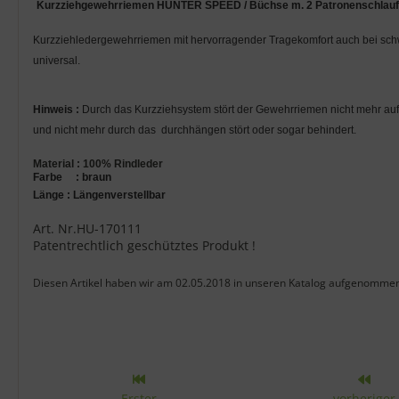
Produktbeschreibung
Kurzziehgewehrriemen HUNTER SPEED / Büchse
m. 2 Patronenschlauf
Kurzziehledergewehrriemen mit hervorragender Tragekomfort auch bei schwe
universal.
Hinweis :
Durch das Kurzziehsystem stört der Gewehrriemen nicht mehr auf d
und nicht mehr durch das durchhängen stört oder sogar behindert.
Material : 100% Rindleder
Farbe : braun
Länge : Längenverstellbar
Art. Nr.HU-170111
Patentrechtlich geschütztes Produkt !
Diesen Artikel haben wir am 02.05.2018 in unseren Katalog aufgenomme
Erster
vorheriger