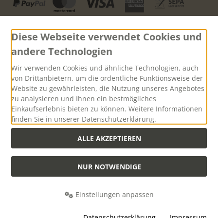
Diese Webseite verwendet Cookies und
andere Technologien
Versand
Wir verwenden Cookies und ähnliche Technologien, auch
von Drittanbietern, um die ordentliche Funktionsweise der
Website zu gewährleisten, die Nutzung unseres Angebotes
zu analysieren und Ihnen ein bestmögliches
Einkaufserlebnis bieten zu können. Weitere Informationen
finden Sie in unserer Datenschutzerklärung.
Versandkostenfreie Lieferung innerhalb Deutschlands ab
einem Warenwert von 500,00 Euro
ALLE AKZEPTIEREN
NUR NOTWENDIGE
Alle Preise inkl. gesetzl. MwSt. zzgl.
Versandkosten
. Die durchgestrichenen
Preise entsprechen dem bisherigen Preis bei Hubertus-Collection -
Onlineshop mit Jagdzubehör und praktischer Jagd-Outdoorbekleidung.
Einstellungen anpassen
Hubertus-Collection - Onlineshop mit Jagdzubehör und praktischer Jagd-
Datenschutzerklärung
Impressum
Outdoorbekleidung © 2026 | Template © 2026 by Karl