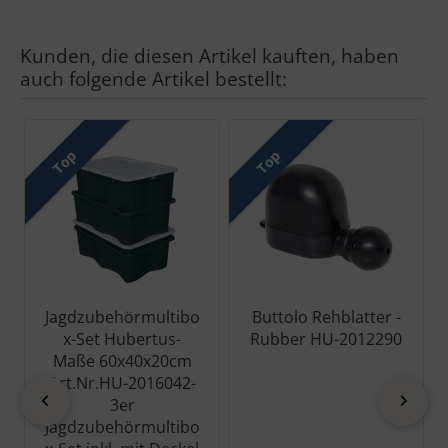
Kunden, die diesen Artikel kauften, haben
auch folgende Artikel bestellt:
Es folgt ein Produktslider - navigieren Sie mit der Tab-Taste zu 
Top
Top
Jagdzubehörmultibo
Buttolo Rehblatter -
x-Set Hubertus-
Rubber HU-2012290
Maße 60x40x20cm
Art.Nr.HU-2016042-
zurück
vor
3er
Jagdzubehörmultibo