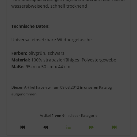
wasserabweisend, schnell trocknend
Technische Daten:
Universal einsetzbare Wildbergetasche
Farben:
olivgrün, schwarz
Material:
100% strapazierfähiges Polyestergewebe
Maße:
95cm x 50 cm x 44 cm
Diesen Artikel haben wir am 09.08.2012 in unseren Katalog
aufgenommen.
Artikelnavigation innerhalb diese
Artikel
1 von 6
in dieser Kategorie