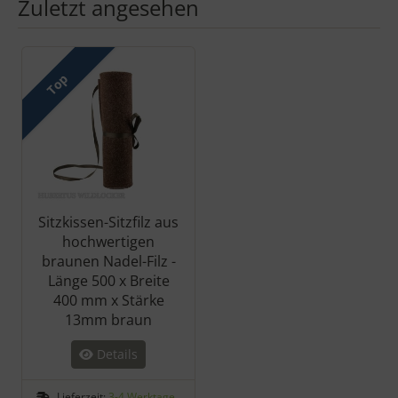
Zuletzt angesehen
Es folgt ein Produktslider - navigieren Sie mit der Tab-Taste zu 
Top
Sitzkissen-Sitzfilz aus
hochwertigen
braunen Nadel-Filz -
Länge 500 x Breite
400 mm x Stärke
13mm braun
Details
Lieferzeit:
3-4 Werktage