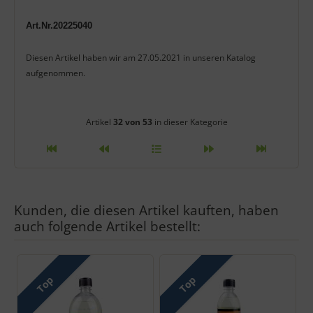
Art.Nr.20225040
Diesen Artikel haben wir am 27.05.2021 in unseren Katalog
aufgenommen.
Artikelnavigation innerhalb diese
Artikel
32 von 53
in dieser Kategorie
Kunden, die diesen Artikel kauften, haben
auch folgende Artikel bestellt:
Es folgt ein Produktslider - navigieren Sie mit der Tab-Taste zu 
Top
Top