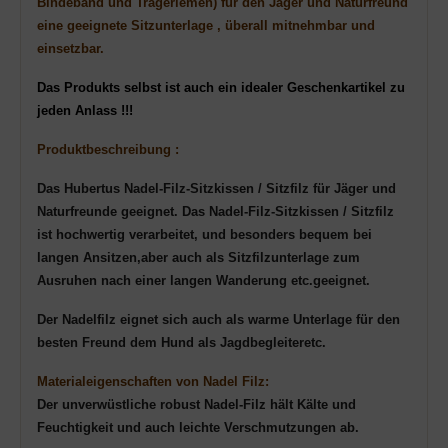
Bindeband und
Trageriemen
) für den Jäger und Naturfreund
eine
geeignete Sitzunterlage
,
überall mitnehmbar und
einsetzbar.
Das Produkts selbst ist auch ein idealer Geschenkartikel zu
jeden Anlass !!!
Produktbeschreibung :
Das Hubertus Nadel-Filz-Sitzkissen /
Sitzfilz
für Jäger und
Naturfreunde
geeignet.
Das
Nadel-Filz-Sitzkissen /
Sitzfilz
ist
hochwertig verarbeitet, und
besonders bequem bei
langen Ansitzen,
aber
auch als Sitzfilz
unterlage
zum
Ausruhen nach einer langen Wanderung etc.geeignet.
Der Nadelfilz eignet sich auch als warme Unterlage für den
besten Freund dem Hund als Jagdbegleiteretc.
Materialeigenschaften von Nadel Filz:
Der unverwüstliche robust Nadel-Filz hält Kälte und
Feuchtigkeit und auch leichte Verschmutzungen ab.