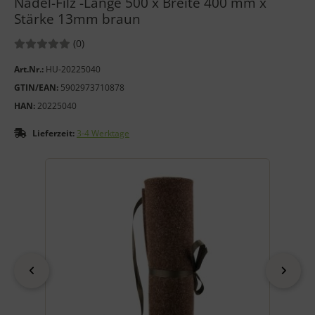
Nadel-Filz -Länge 500 x Breite 400 mm x
Stärke 13mm braun
Bewertungen:
Bewertungen
(0
)
Art.Nr.:
HU-20225040
GTIN/EAN:
5902973710878
HAN:
20225040
Lieferzeit:
3-4 Werktage
Wenn mehr als ein Produktbild exitiert, können Sie die "Zurück
zurück
vor