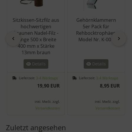
Sitzkissen-Sitzfilz aus
Gehörnklammern
hochwertigen
5er Pack für
braunen Nadel-Filz -
Rehbocktrophäen
zurück
vor
Länge 500 x Breite
Model Nr. K-001
400 mm x Stärke
13mm braun
Details
Details
Lieferzeit:
3-4 Werktage
Lieferzeit:
3-4 Werktage
19,90 EUR
8,95 EUR
zzgl.
zzgl.
inkl. MwSt.
inkl. MwSt.
Versandkosten
Versandkosten
Zuletzt angesehen