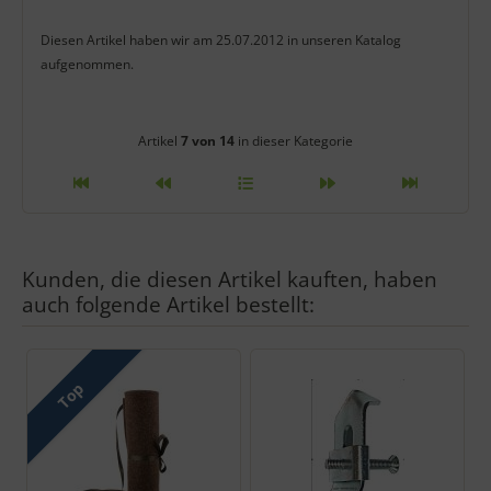
Diesen Artikel haben wir am 25.07.2012 in unseren Katalog
aufgenommen.
Artikelnavigation innerhalb diese
Artikel
7 von 14
in dieser Kategorie
Kunden, die diesen Artikel kauften, haben
auch folgende Artikel bestellt:
Es folgt ein Produktslider - navigieren Sie mit der Tab-Taste zu 
Top