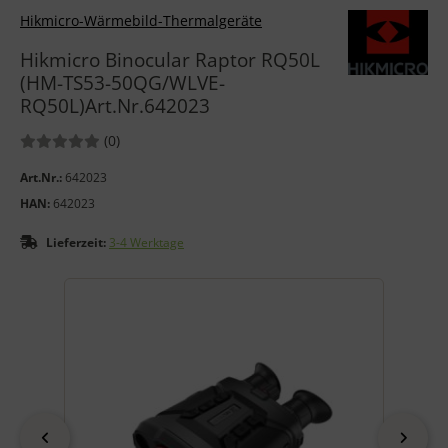
Hikmicro-Wärmebild-Thermalgeräte
Hikmicro Binocular Raptor RQ50L
(HM-TS53-50QG/WLVE-
RQ50L)Art.Nr.642023
Bewertungen:
Bewertungen
(0
)
Art.Nr.:
642023
HAN:
642023
Lieferzeit:
3-4 Werktage
Wenn mehr als ein Produktbild exitiert, können Sie die "Zurück
zurück
vor