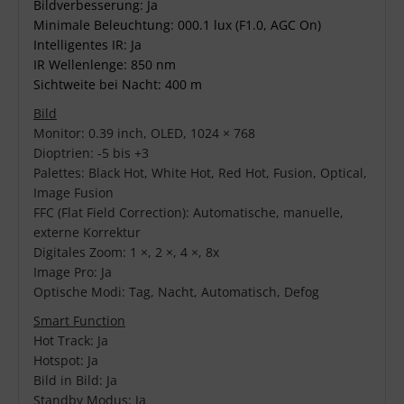
Bildverbesserung: Ja
Minimale Beleuchtung: 000.1 lux (F1.0, AGC On)
Intelligentes IR: Ja
IR Wellenlenge: 850 nm
Sichtweite bei Nacht: 400 m
Bild
Monitor: 0.39 inch, OLED, 1024 × 768
Dioptrien: -5 bis +3
Palettes: Black Hot, White Hot, Red Hot, Fusion, Optical,
Image Fusion
FFC (Flat Field Correction): Automatische, manuelle,
externe Korrektur
Digitales Zoom: 1 ×, 2 ×, 4 ×, 8x
Image Pro: Ja
Optische Modi: Tag, Nacht, Automatisch, Defog
Smart Function
Hot Track: Ja
Hotspot: Ja
Bild in Bild: Ja
Standby Modus: Ja