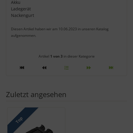
Akku
Ladegerät
Nackengurt
Diesen Artikel haben wir am 10.06.2023 in unseren Katalog
aufgenommen.
Artikelnavigation innerhalb diese
Artikel
1 von 3
in dieser Kategorie
Zuletzt angesehen
Es folgt ein Produktslider - navigieren Sie mit der Tab-Taste zu 
Top