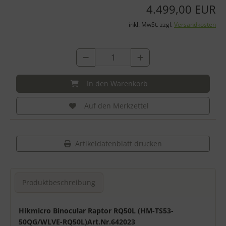
4.499,00 EUR
inkl. MwSt. zzgl.
Versandkosten
In den Warenkorb
Auf den Merkzettel
Artikeldatenblatt drucken
Produktbeschreibung
Produktbeschreibung
Hikmicro Binocular Raptor RQ50L (HM-TS53-
50QG/WLVE-RQ50L)Art.Nr.642023