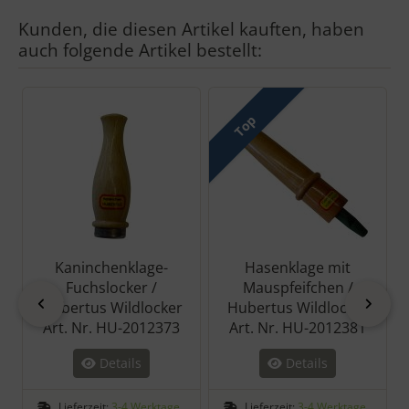
Kunden, die diesen Artikel kauften, haben
auch folgende Artikel bestellt:
Es folgt ein Produktslider - navigieren Sie mit der Tab-Taste zu 
Top
Kaninchenklage-
Hasenklage mit
Fuchslocker /
Mauspfeifchen /
zurück
vor
Hubertus Wildlocker
Hubertus Wildlocker
Art. Nr. HU-2012373
Art. Nr. HU-2012381
Details
Details
Lieferzeit:
3-4 Werktage
Lieferzeit:
3-4 Werktage