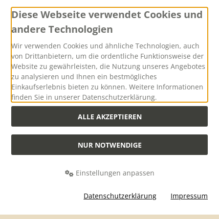
Diese Webseite verwendet Cookies und
andere Technologien
Versand
Wir verwenden Cookies und ähnliche Technologien, auch
von Drittanbietern, um die ordentliche Funktionsweise der
Website zu gewährleisten, die Nutzung unseres Angebotes
zu analysieren und Ihnen ein bestmögliches
Einkaufserlebnis bieten zu können. Weitere Informationen
finden Sie in unserer Datenschutzerklärung.
Versandkostenfreie Lieferung innerhalb Deutschlands ab
einem Warenwert von 500,00 Euro
ALLE AKZEPTIEREN
NUR NOTWENDIGE
Alle Preise inkl. gesetzl. MwSt. zzgl.
Versandkosten
. Die durchgestrichenen
Preise entsprechen dem bisherigen Preis bei Hubertus-Collection -
Onlineshop mit Jagdzubehör und praktischer Jagd-Outdoorbekleidung.
Einstellungen anpassen
Hubertus-Collection - Onlineshop mit Jagdzubehör und praktischer Jagd-
Outdoorbekleidung © 2026 | Template © 2026 by Karl
Datenschutzerklärung
Impressum
mod
ified eCommerce Shopsoftware © 2009-2026