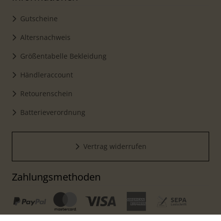
Gutscheine
Altersnachweis
Größentabelle Bekleidung
Händleraccount
Retourenschein
Batterieverordnung
Vertrag widerrufen
Zahlungsmethoden