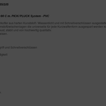
35/105
 +90 C m. PICK/ PLUCK System - PVC
offer aus harten Kunststoff / Wasserdicht und mit Schnellverschlüssen ausgestatte
mstoffzwischenlagen die universelle für jede Kurzwaffenform ausgespart werden kö
st, stabil und von hochwertig qualitativ.
reisen.
riff und Schnellverschlüssen
igkeit
n.