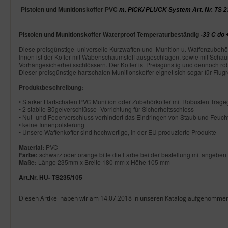
Produktbeschreibung
Pistolen und Munitionskoffer PVC
m. PICK/ PLUCK System Art. Nr. TS 2
Pistolen und Munitionskoffer Waterproof Temperaturbeständig
-33 C do
Diese preisgünstige universelle Kurzwaffen und Munition u. Waffenzubehörk
Innen ist der Koffer mit Wabenschaumstoff ausgeschlagen, sowie mit Schau
Vorhängesicherheitsschlössern. Der Koffer ist Preisgünstig und dennoch robu
Dieser preisgünstige hartschalen Munitionskoffer eignet sich sogar für Flug
Produktbeschreibung:
• Starker Hartschalen PVC Munition oder Zubehörkoffer mit Robusten Trageg
• 2 stabile Bügelverschlüsse- Vorrichtung für Sicherheitsschloss
• Nut- und Federverschluss verhindert das Eindringen von Staub und Feucht
• keine Innenpolsterung
• Unsere Waffenkoffer sind hochwertige, in der EU produzierte Produkte
Material:
PVC
Farbe:
schwarz oder orange bitte die Farbe bei der bestellung mit angeben
Maße:
Länge 235mm x Breite 180 mm x Höhe 105 mm
Art.Nr. HU- TS235/105
Diesen Artikel haben wir am 14.07.2018 in unseren Katalog aufgenomme