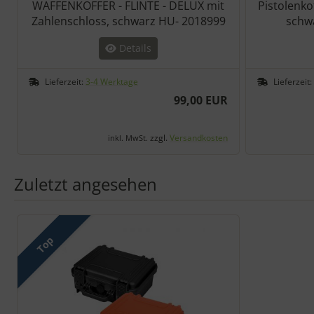
WAFFENKOFFER - FLINTE - DELUX mit
Pistolenko
Zahlenschloss, schwarz HU- 2018999
schw
Details
Lieferzeit:
3-4 Werktage
Lieferzeit:
99,00 EUR
zzgl.
Versandkosten
inkl. MwSt.
Zuletzt angesehen
Es folgt ein Produktslider - navigieren Sie mit der Tab-Taste zu 
Top