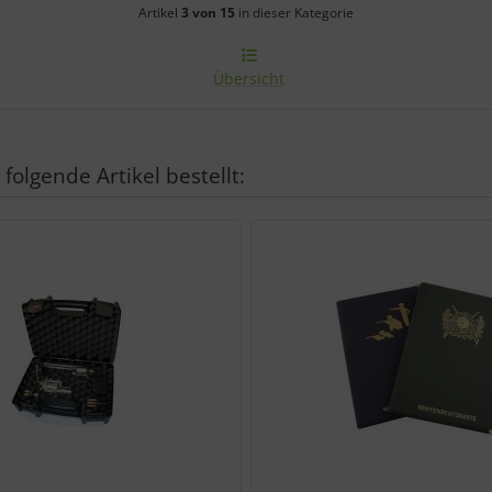
Artikelnavigation innerhalb diese
Artikel
3 von 15
in dieser Kategorie
Übersicht
folgende Artikel bestellt:
den einzelnen Artikeln.