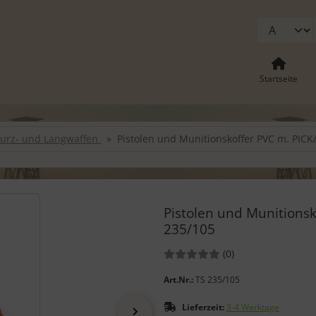
Startseite
Kurz- und Langwaffen
Pistolen und Munitionskoffer PVC m. PICK
-" und "Vor-Button" nutzen, um zwischen den Bildern zu navigieren
Pistolen und Munitionsk
235/105
Bewertungen:
Bewertungen
(0
)
Art.Nr.:
TS 235/105
Lieferzeit:
3-4 Werktage
vor