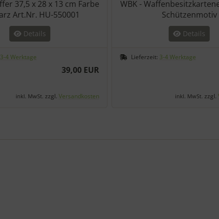
ffer 37,5 x 28 x 13 cm Farbe
WBK - Waffenbesitzkartene
arz Art.Nr. HU-550001
Schützenmotiv
Details
Details
3-4 Werktage
Lieferzeit:
3-4 Werktage
39,00 EUR
zzgl.
Versandkosten
zzgl.
inkl. MwSt.
inkl. MwSt.
den einzelnen Artikeln.