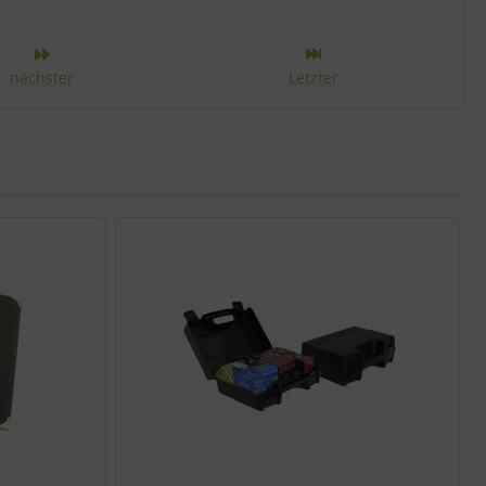
r Kategorie
nächster
Letzter