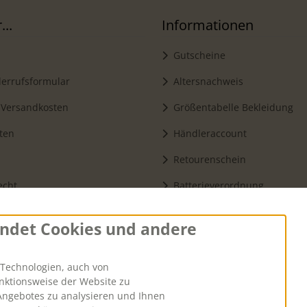
..
Informationen
Gutscheine
errufsformular
Altersnachweis
 Versandkosten
Größentabelle Bekleidung
ten
Händleraccount
Retourenschein
echt
Batterieverordnung
zerklärung
ndet Cookies und andere
Vertrag widerruf
Technologien, auch von
unktionsweise der Website zu
tellungen
Angebotes zu analysieren und Ihnen