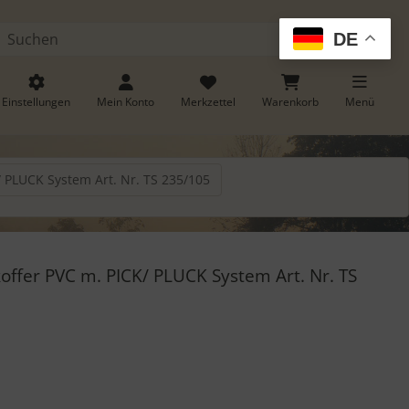
DE
Suchen
Einstellungen
Mein Konto
Merkzettel
Warenkorb
Menü
/ PLUCK System Art. Nr. TS 235/105
. Zum Vergrößern klicken Sie auf das Bild.
offer PVC m. PICK/ PLUCK System Art. Nr. TS