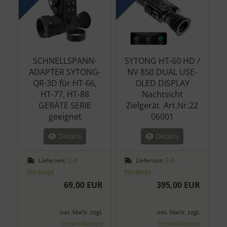
SCHNELLSPANN-
SYTONG HT-60 HD /
ADAPTER SYTONG-
NV 850 DUAL USE-
QR-3D für HT-66,
OLED DISPLAY
HT-77, HT-88
Nachtsicht
GERÄTE SERIE
Zielgerät Art.Nr.22
geeignet
06001
Details
Details
Lieferzeit:
3-4
Lieferzeit:
3-4
Werktage
Werktage
69,00 EUR
395,00 EUR
zzgl.
zzgl.
inkl. MwSt.
inkl. MwSt.
Versandkosten
Versandkosten