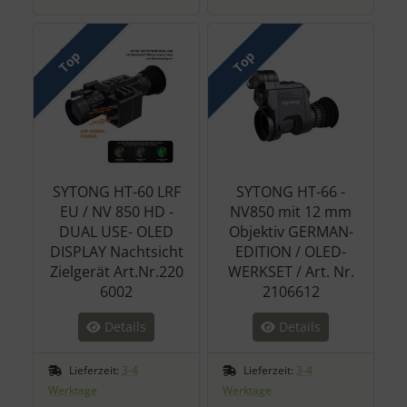
Top
Top
SYTONG HT-60 LRF
SYTONG HT-66 -
EU / NV 850 HD -
NV850 mit 12 mm
DUAL USE- OLED
Objektiv GERMAN-
DISPLAY Nachtsicht
EDITION / OLED-
Zielgerät Art.Nr.220
WERKSET / Art. Nr.
6002
2106612
Details
Details
Lieferzeit:
3-4
Lieferzeit:
3-4
Werktage
Werktage