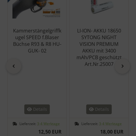
Kammerstängelgriffk
LI-ION- AKKU 18650
ugel SPEED f.Blaser
SYTONG NIGHT
Büchse R93 & R8 HU-
VISION PREMIUM
GUK- 02
AKKU mit 3400
mAh/PCB geschützt
Art.Nr.25007
zurück
vor
Details
Details
Lieferzeit:
3-4 Werktage
Lieferzeit:
3-4 Werktage
12,50 EUR
18,00 EUR