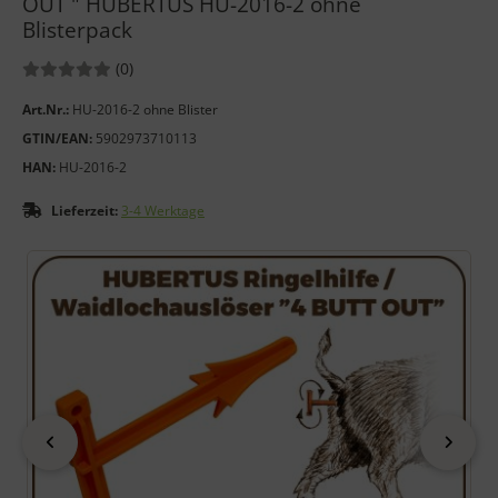
OUT " HUBERTUS HU-2016-2 ohne
Blisterpack
Bewertungen:
Bewertungen
(0
)
Art.Nr.:
HU-2016-2 ohne Blister
GTIN/EAN:
5902973710113
HAN:
HU-2016-2
Lieferzeit:
3-4 Werktage
Wenn mehr als ein Produktbild exitiert, können Sie die "Zurück
zurück
vor