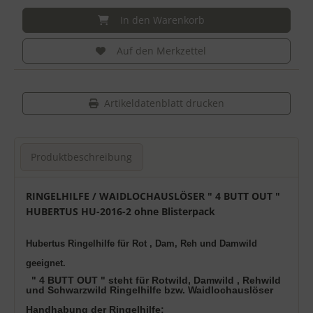
In den Warenkorb
Auf den Merkzettel
Artikeldatenblatt drucken
Produktbeschreibung
Produktbeschreibung
RINGELHILFE / WAIDLOCHAUSLÖSER " 4 BUTT OUT "
HUBERTUS HU-2016-2 ohne Blisterpack
Hubertus Ringelhilfe für Rot , Dam, Reh und Damwild
geeignet.
" 4 BUTT OUT " steht für Rotwild, Damwild , Rehwild
und Schwarzwild Ringelhilfe bzw. Waidlochauslöser
Handhabung der Ringelhilfe: