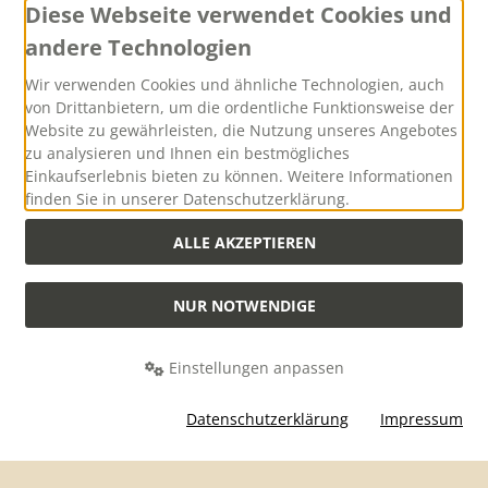
Diese Webseite verwendet Cookies und
andere Technologien
Versand
Wir verwenden Cookies und ähnliche Technologien, auch
von Drittanbietern, um die ordentliche Funktionsweise der
Website zu gewährleisten, die Nutzung unseres Angebotes
zu analysieren und Ihnen ein bestmögliches
Einkaufserlebnis bieten zu können. Weitere Informationen
finden Sie in unserer Datenschutzerklärung.
Versandkostenfreie Lieferung innerhalb Deutschlands ab
einem Warenwert von 500,00 Euro
ALLE AKZEPTIEREN
NUR NOTWENDIGE
Alle Preise inkl. gesetzl. MwSt. zzgl.
Versandkosten
. Die durchgestrichenen
Preise entsprechen dem bisherigen Preis bei Hubertus-Collection -
Onlineshop mit Jagdzubehör und praktischer Jagd-Outdoorbekleidung.
Einstellungen anpassen
Hubertus-Collection - Onlineshop mit Jagdzubehör und praktischer Jagd-
Outdoorbekleidung © 2026 | Template © 2026 by Karl
Datenschutzerklärung
Impressum
mod
ified eCommerce Shopsoftware © 2009-2026