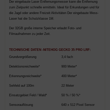
Der eingebaute Laser Entfernungsmesser kann die Entfernung
zum Zielpunkt schnelle ermitteln. Ideal für Erkundungen und für
die Jagd oder andere Freizeit Aktivitäten
Der eingebaute Mess-
Laser hat die Schutzklasse 1M.
Der 32GB große interne Speicher erlaubt Foto- und
Filmaufnahmen zu jeder Zeit.
TECHNISCHE DATEN
-NITEHOG
GECKO
35 PRO LRF
:
Grundvergrößerung
3,4 fach
Detektionsreichweite*
900 Meter*
Erkennungsreichweite*
400 Meter*
Sehfeld auf 100m
22 Meter
Einsatzgebiet Feld / Wald*
50 % / 50 %*
Sensorauflösung
640 x 512 Pixel Sensor