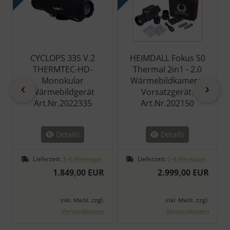
CYCLOPS 335 V.2
HEIMDALL Fokus 50
THERMTEC-HD-
Thermal 2in1 - 2.0
Monokular
Wärmebildkamera-
zurück
vor
Wärmebildgerät
Vorsatzgerät.
Art.Nr.2022335
Art.Nr.202150
Details
Details
Lieferzeit:
3-4 Werktage
Lieferzeit:
3-4 Werktage
1.849,00 EUR
2.999,00 EUR
zzgl.
zzgl.
inkl. MwSt.
inkl. MwSt.
Versandkosten
Versandkosten