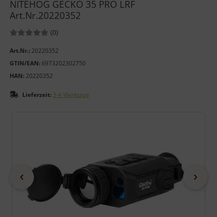
NITEHOG GECKO 35 PRO LRF
Art.Nr.20220352
Bewertungen:
Bewertungen
(0
)
Art.Nr.:
20220352
GTIN/EAN:
6973202302750
HAN:
20220352
Lieferzeit:
3-4 Werktage
Wenn mehr als ein Produktbild exitiert, können Sie die "Zurück
zurück
vor