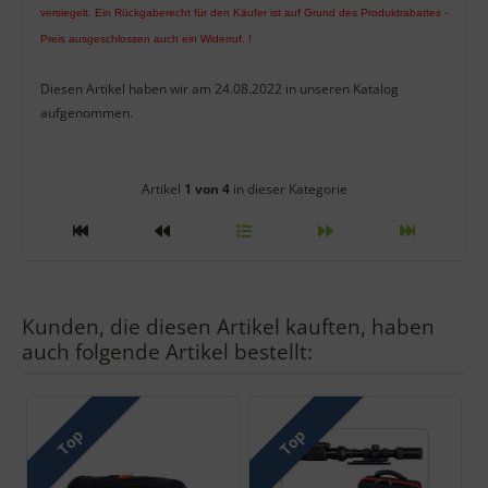
versiegelt. Ein Rückgaberecht für den Käufer ist auf Grund des Produktrabattes -
Preis ausgeschlossen auch ein Widerruf. !
Diesen Artikel haben wir am 24.08.2022 in unseren Katalog
aufgenommen.
Artikelnavigation innerhalb diese
Artikel
1 von 4
in dieser Kategorie
Kunden, die diesen Artikel kauften, haben
auch folgende Artikel bestellt:
Es folgt ein Produktslider - navigieren Sie mit der Tab-Taste zu 
Top
Top