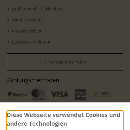
Größentabelle Bekleidung
Händleraccount
Retourenschein
Batterieverordnung
Vertrag widerrufen
Zahlungsmethoden
Diese Webseite verwendet Cookies und
andere Technologien
Versand