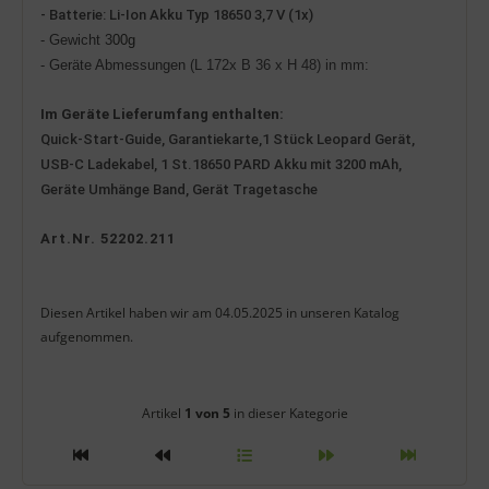
- Batterie: Li-Ion Akku Typ 18650 3,7 V (1x)
- Gewicht 3
0
0g
- Geräte Abmessungen
(L
1
72
x B
36
x H
48) in mm:
Im Geräte
Lieferumfang
enthalten
:
Quick-Start-Guide, Garantiekarte,
1 Stück Leopard Gerät,
USB-C Ladekabel, 1 St.18650
PARD
Akku
mit 3200 mAh
,
Geräte Umhänge Band, Gerät Tragetasche
Art.Nr. 52202.211
Diesen Artikel haben wir am 04.05.2025 in unseren Katalog
aufgenommen.
Artikelnavigation innerhalb diese
Artikel
1 von 5
in dieser Kategorie