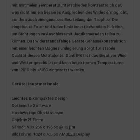
mit minimalen Temperaturunterschieden kontrastreich dar,
was nicht nur ein besseres Ansprechen des Wildes ermöglicht,
sondern auch eine genauere Beurteilung der Trophäe. Die
eingebaute Foto- und Videofunktion ist besonders hilfreich,
um Sichtungen im Anschluss mit Jagdkameraden teilen zu
können. Das widerstandsfähige
Geräte Gehäusekon
struktion
mit einer
leichten Magnesiumlegierung sorgt für stabile
Qualität dieses Multitalents. Dank IP67 ist das Gerät vor Wind
und Wetter geschützt und kann bei extremen Temperaturen
von -20°C bis +50°C eingesetzt werden.
Geräte
Hauptmerkmale:
Leichtes & kompaktes Design
Optimierte Software
Hochwertige Objektivlinsen
Objektiv
Ø
11
mm
Sensor: VOx 256 x 196 px @ 12 µm
Bildschirm: 1024 x 765 px AMOLED Display