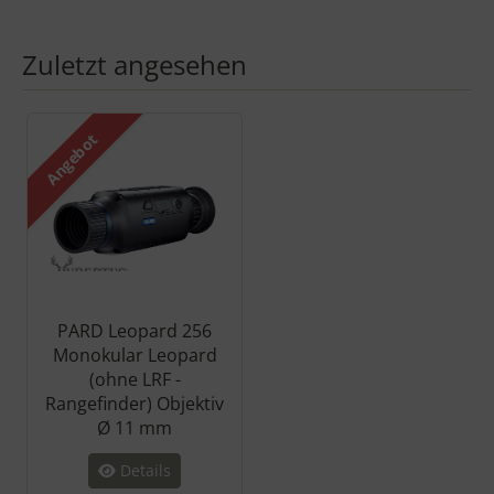
Zuletzt angesehen
Es folgt ein Produktslider - navigieren Sie mit der Tab-Taste zu 
Angebot
PARD Leopard 256
Monokular Leopard
(ohne LRF -
Rangefinder) Objektiv
Ø 11 mm
Details