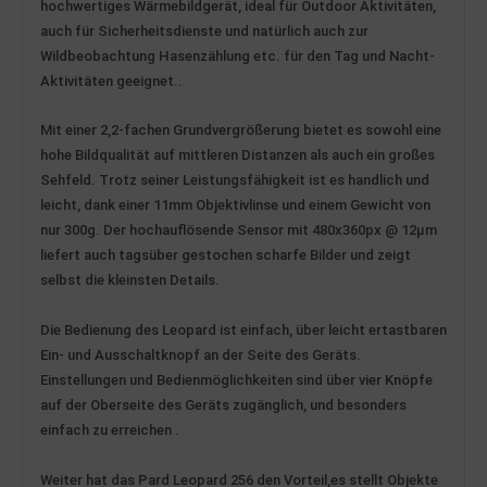
hochwertiges Wärmebildgerät, ideal für
Outdoor Aktivitäten,
auch für Sicherheitsdienste und natürlich auch zur
Wildbeobachtung Hasenzählung etc. für den Tag und Nacht-
Aktivitäten g
e
eignet..
Mit einer 2,2-fachen Grundvergrößerung bietet es sowohl eine
hohe Bildqualität auf mittleren Distanzen als auch ein großes
Sehfeld. Trotz seiner Leistungsfähigkeit ist es handlich und
leicht, dank einer
11
mm Objektivlinse und einem Gewicht von
nur 300g. Der hochauflösende Sensor mit 480x360px @ 12µm
liefert auch tagsüber gestochen scharfe Bilder und zeigt
selbst die kleinsten Details.
Die Bedienung
des Leopard ist einfach, über
leicht ertastbaren
Ein- und Ausschaltknopf an der Seite des Geräts.
Einstellungen und Bedienmöglichkeiten sind über vier Knöpfe
auf der Oberseite des Geräts zugänglich,
und
besonders
einfach zu erreichen .
Weiter hat das
Pard Leopard
256
den Vorteil,es
stellt Objekte