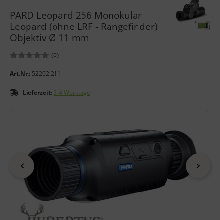
PARD Leopard 256 Monokular
Leopard (ohne LRF - Rangefinder)
Objektiv Ø 11 mm
Bewertungen:
Bewertungen
(0
)
Art.Nr.:
52202.211
Lieferzeit:
3-4 Werktage
Wenn mehr als ein Produktbild exitiert, können Sie die "Zurück
zurück
vor