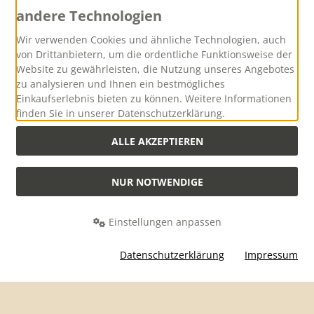
andere Technologien
Versand
Wir verwenden Cookies und ähnliche Technologien, auch
von Drittanbietern, um die ordentliche Funktionsweise der
Website zu gewährleisten, die Nutzung unseres Angebotes
zu analysieren und Ihnen ein bestmögliches
Einkaufserlebnis bieten zu können. Weitere Informationen
finden Sie in unserer Datenschutzerklärung.
Versandkostenfreie Lieferung innerhalb Deutschlands ab
einem Warenwert von 500,00 Euro
ALLE AKZEPTIEREN
NUR NOTWENDIGE
Alle Preise inkl. gesetzl. MwSt. zzgl.
Versandkosten
. Die durchgestrichenen
Preise entsprechen dem bisherigen Preis bei Hubertus-Collection -
Onlineshop mit Jagdzubehör und praktischer Jagd-Outdoorbekleidung.
Einstellungen anpassen
Hubertus-Collection - Onlineshop mit Jagdzubehör und praktischer Jagd-
Datenschutzerklärung
Impressum
Outdoorbekleidung © 2026 | Template © 2026 by Karl
mod
ified eCommerce Shopsoftware © 2009-2026