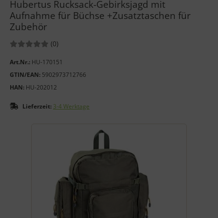
Hubertus Rucksack-Gebirksjagd mit
Aufnahme für Büchse +Zusatztaschen für
Zubehör
Bewertungen:
Bewertungen
(0
)
Art.Nr.:
HU-170151
GTIN/EAN:
5902973712766
HAN:
HU-202012
Lieferzeit:
3-4 Werktage
Wenn mehr als ein Produktbild exitiert, können Sie die "Zurück