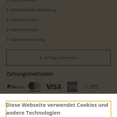
Größentabelle Bekleidung
Händleraccount
Retourenschein
Batterieverordnung
Vertrag widerrufen
Zahlungsmethoden
Diese Webseite verwendet Cookies und
andere Technologien
Versand