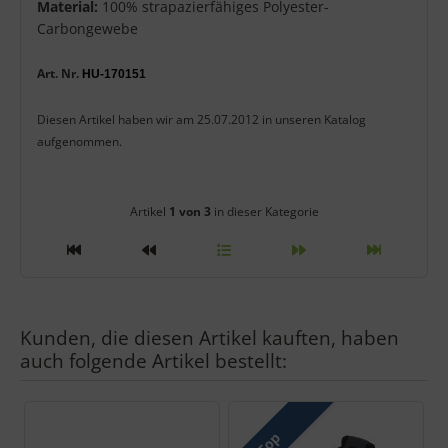
Material:
100% strapazierfähiges Polyester-
Carbongewebe
Art. Nr.
HU-1701
5
1
Diesen Artikel haben wir am 25.07.2012 in unseren Katalog
aufgenommen.
Artikelnavigation innerhalb diese
Artikel
1 von 3
in dieser Kategorie
Kunden, die diesen Artikel kauften, haben
auch folgende Artikel bestellt:
Es folgt ein Produktslider - navigieren Sie mit der Tab-Taste zu 
Top