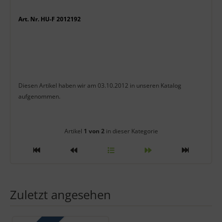
Art. Nr. HU-F 2012192
Diesen Artikel haben wir am 03.10.2012 in unseren Katalog
aufgenommen.
Artikelnavigation innerhalb diese
Artikel
1 von 2
in dieser Kategorie
Zuletzt angesehen
Es folgt ein Produktslider - navigieren Sie mit der Tab-Taste zu 