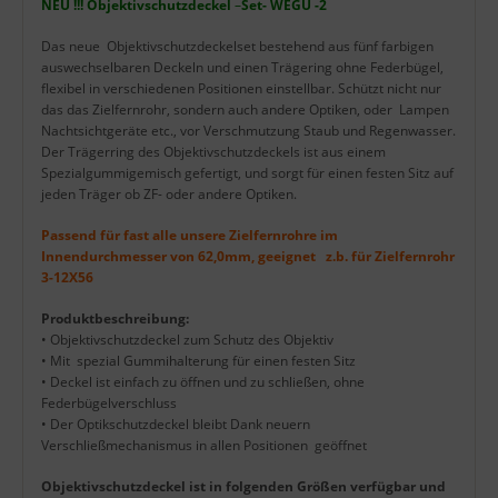
Produktbeschreibung
NEU !!! Objektivschutzdeckel
–
Set- WEGU -2
Das neue Objektivschutzdeckelset bestehend aus fünf farbigen
auswechselbaren Deckeln und einen Trägering ohne Federbügel,
flexibel in verschiedenen Positionen einstellbar. Schützt nicht nur
das das Zielfernrohr, sondern auch andere Optiken, oder Lampen
Nachtsichtgeräte etc., vor Verschmutzung Staub und Regenwasser.
Der Trägerring des Objektivschutzdeckels ist aus einem
Spezialgummigemisch gefertigt, und sorgt für einen festen Sitz auf
jeden Träger ob ZF- oder andere Optiken.
Passend für fast alle unsere Zielfernrohre im
Innendurchmesser von 62,0mm, geeignet z.b. für Zielfernrohr
3-12X56
Produktbeschreibung:
• Objektivschutzdeckel zum Schutz des Objektiv
• Mit spezial Gummihalterung für einen festen Sitz
• Deckel ist einfach zu öffnen und zu schließen, ohne
Federbügelverschluss
• Der Optikschutzdeckel bleibt Dank neuern
Verschließmechanismus in allen Positionen geöffnet
Objektivschutzdeckel ist in folgenden Größen verfügbar und