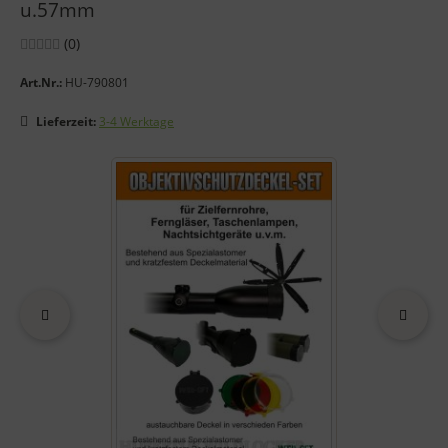
u.57mm
Bewertungen:
Bewertungen
(0
)
Art.Nr.:
HU-790801
Lieferzeit:
3-4 Werktage
Wenn mehr als ein Produktbild exitiert, können Sie die "Zurück
zurück
vor