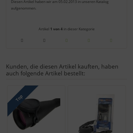
Diesen Artikel haben wir am 05.02.2013 in unseren Katalog
aufgenommen.
Artikelnavigation innerhalb diese
Artikel
1 von 4
in dieser Kategorie
Kunden, die diesen Artikel kauften, haben
auch folgende Artikel bestellt:
Es folgt ein Produktslider - navigieren Sie mit der Tab-Taste zu 
Top