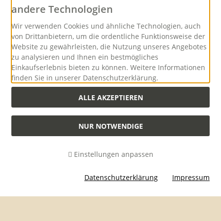
andere Technologien
Versand
Wir verwenden Cookies und ähnliche Technologien, auch
von Drittanbietern, um die ordentliche Funktionsweise der
Website zu gewährleisten, die Nutzung unseres Angebotes
zu analysieren und Ihnen ein bestmögliches
Einkaufserlebnis bieten zu können. Weitere Informationen
finden Sie in unserer Datenschutzerklärung.
Versandkostenfreie Lieferung innerhalb Deutschlands ab
einem Warenwert von 500,00 Euro
ALLE AKZEPTIEREN
NUR NOTWENDIGE
Alle Preise inkl. gesetzl. MwSt. zzgl.
Versandkosten
. Die durchgestrichenen
Preise entsprechen dem bisherigen Preis bei Hubertus-Collection -
Onlineshop mit Jagdzubehör und praktischer Jagd-Outdoorbekleidung.
Einstellungen anpassen
Hubertus-Collection - Onlineshop mit Jagdzubehör und praktischer Jagd-
Outdoorbekleidung © 2026 | Template © 2026 by Karl
Datenschutzerklärung
Impressum
mod
ified eCommerce Shopsoftware © 2009-2026